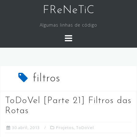
Skip
FReNeTiC
to
content
Algumas linhas de código
filtros
ToDoVel [Parte 21] Filtros das
Rotas
30 abril, 2013
Projetos
,
ToDoVel