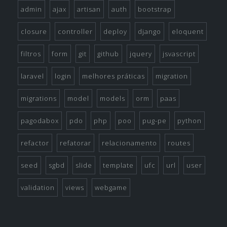
admin
ajax
artisan
auth
bootstrap
closure
controller
deploy
django
eloquent
filtros
form
git
github
jquery
jsvascript
laravel
login
melhores práticas
migration
migrations
model
models
orm
paas
pagodabox
pdo
php
poo
pug-pe
python
refactor
refatorar
relacionamento
routes
seed
sgbd
slide
template
ufc
url
user
validation
views
webgame