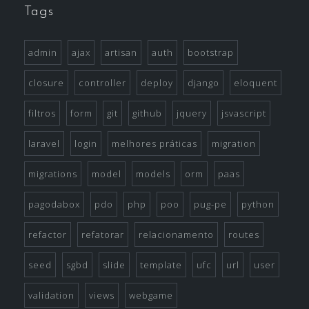
Tags
admin
ajax
artisan
auth
bootstrap
closure
controller
deploy
django
eloquent
filtros
form
git
github
jquery
jsvascript
laravel
login
melhores práticas
migration
migrations
model
models
orm
paas
pagodabox
pdo
php
poo
pug-pe
python
refactor
refatorar
relacionamento
routes
seed
sgbd
slide
template
ufc
url
user
validation
views
webgame