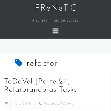
Skip
FReNeTiC
to
content
Algumas linhas de código
refactor
ToDoVel [Parte 24]
Refatorando as Tasks
6 maio, 2013
Projetos
,
ToDoVel