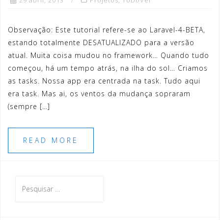
29 abril, 2013
Projetos
,
ToDoVel
Observação: Este tutorial refere-se ao Laravel-4-BETA,
estando totalmente DESATUALIZADO para a versão
atual. Muita coisa mudou no framework… Quando tudo
começou, há um tempo atrás, na ilha do sol… Criamos
as tasks. Nossa app era centrada na task. Tudo aqui
era task. Mas ai, os ventos da mudança sopraram
(sempre […]
READ MORE
Pesquisar
por: