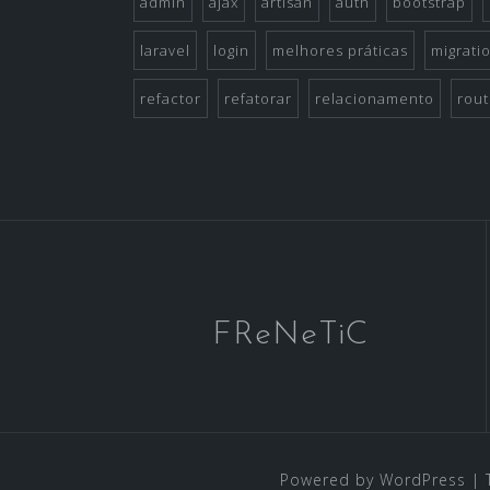
admin
ajax
artisan
auth
bootstrap
laravel
login
melhores práticas
migrati
refactor
refatorar
relacionamento
rout
FReNeTiC
Powered by WordPress
|