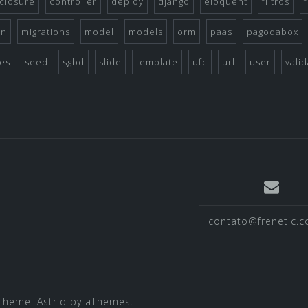
closure
controller
deploy
django
eloquent
filtros
on
migrations
model
models
orm
paas
pagodabox
es
seed
sgbd
slide
template
ufc
url
user
vali
contato@frenetic.c
Theme:
Astrid
by aThemes.