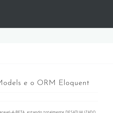
 Models e o ORM Eloquent
 Laravel-4-BETA, estando totalmente DESATUALIZADO