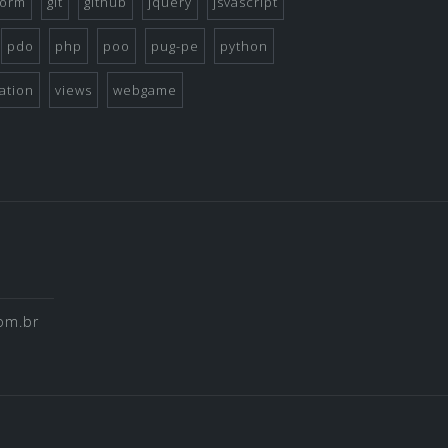
form
git
github
jquery
jsvascript
pdo
php
poo
pug-pe
python
dation
views
webgame
om.br