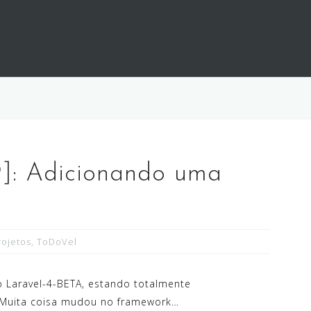
9]: Adicionando uma
rojetos
,
ToDoVel
ao Laravel-4-BETA, estando totalmente
 Muita coisa mudou no framework…