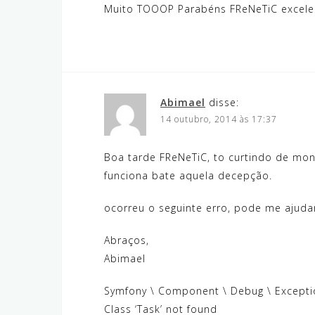
Muito TOOOP Parabéns FReNeTiC excele
Abimael
disse:
14 outubro, 2014 às 17:37
Boa tarde FReNeTiC, to curtindo de mo
funciona bate aquela decepção.
ocorreu o seguinte erro, pode me ajuda
Abraços,
Abimael
Symfony \ Component \ Debug \ Exceptio
Class ‘Task’ not found