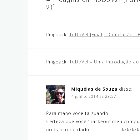
4 thoughts on “
ToDoVel [Part
2)
”
Pingback:
ToDoVel [Final] - Conclusão -
Pingback:
ToDoVel – Uma Introdução ao La
Miquéias de Souza
disse:
4 junho, 2014 às 23:57
Para mano você ta zuando.
Certeza que você “hackeou” meu comput
no banco de dados……………………..kkkkkkkk