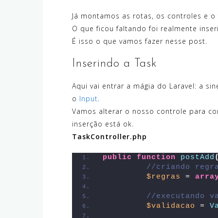
Já montamos as rotas, os controles e o 
O que ficou faltando foi realmente inseri
É isso o que vamos fazer nesse post.
Inserindo a Task
Aqui vai entrar a mágia do Laravel: a si
o
Input
.
Vamos alterar o nosso controle para co
inserção está ok.
TaskController.php
public
function
postAdd
//criando regr
$regras
 = 
arra
//executando v
$validacao
 = 
V