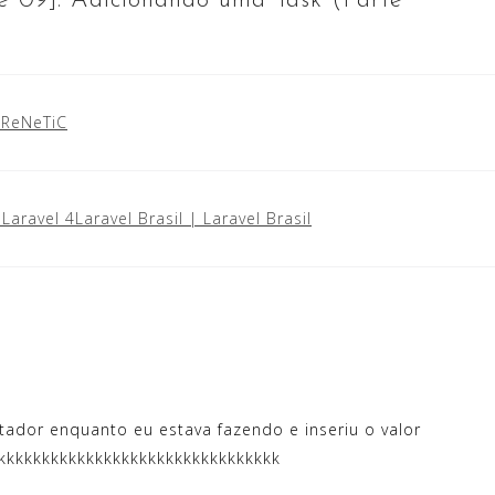
e 09]: Adicionando uma Task (Parte
 FReNeTiC
ravel 4Laravel Brasil | Laravel Brasil
ador enquanto eu estava fazendo e inseriu o valor
kkkkkkkkkkkkkkkkkkkkkkkkkkkkkkk