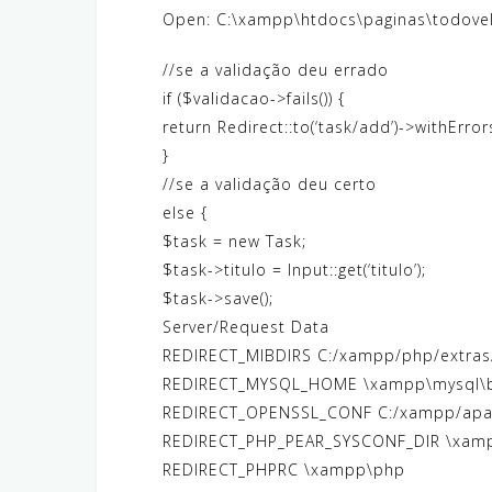
Open: C:\xampp\htdocs\paginas\todovel
//se a validação deu errado
if ($validacao->fails()) {
return Redirect::to(‘task/add’)->withError
}
//se a validação deu certo
else {
$task = new Task;
$task->titulo = Input::get(‘titulo’);
$task->save();
Server/Request Data
REDIRECT_MIBDIRS C:/xampp/php/extras
REDIRECT_MYSQL_HOME \xampp\mysql\
REDIRECT_OPENSSL_CONF C:/xampp/apac
REDIRECT_PHP_PEAR_SYSCONF_DIR \xam
REDIRECT_PHPRC \xampp\php